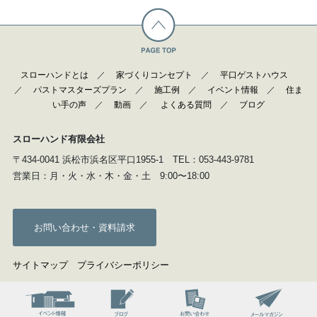
スローハンドとは
／
家づくりコンセプト
／
平口ゲストハウス
／
パストマスターズプラン
／
施工例
／
イベント情報
／
住ま
い手の声
／
動画
／
よくある質問
／
ブログ
スローハンド有限会社
〒434-0041 浜松市浜名区平口1955-1 TEL：053-443-9781
営業日：月・火・水・木・金・土 9:00〜18:00
お問い合わせ・資料請求
サイトマップ
プライバシーポリシー
Copyright(C) show-hand. All Rights Reserved.