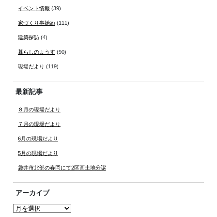
イベント情報
(39)
家づくり事始め
(111)
建築探訪
(4)
暮らしのようす
(90)
現場だより
(119)
最新記事
８月の現場だより
７月の現場だより
6月の現場だより
5月の現場だより
袋井市北部の春岡にて2区画土地分譲
アーカイブ