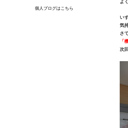
よ
個人ブログはこちら
い
気
さ
「
次