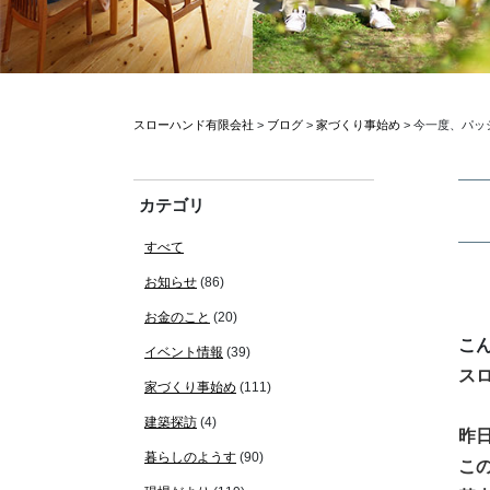
スローハンド有限会社
>
ブログ
>
家づくり事始め
>
今一度、パッ
カテゴリ
すべて
お知らせ
(86)
お金のこと
(20)
こ
イベント情報
(39)
ス
家づくり事始め
(111)
建築探訪
(4)
昨
暮らしのようす
(90)
こ