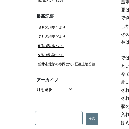
現場だより
(119)
基
夏
最新記事
で
し
８月の現場だより
そ
７月の現場だより
や
6月の現場だより
5月の現場だより
で
袋井市北部の春岡にて2区画土地分譲
と
今
アーカイブ
常
そ
そ
家
入
ほ