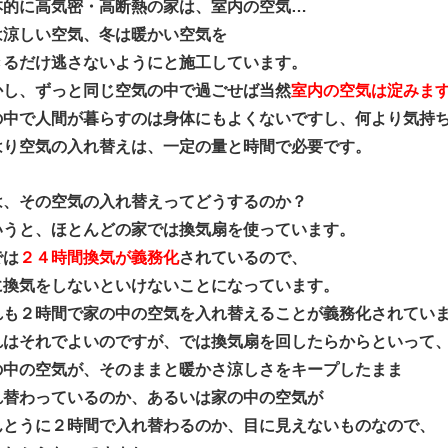
本的に高気密・高断熱の家は、室内の空気…
は涼しい空気、冬は暖かい空気を
きるだけ逃さないようにと施工しています。
かし、ずっと同じ空気の中で過ごせば当然
室内の空気は淀みま
の中で人間が暮らすのは身体にもよくないですし、何より気持
はり空気の入れ替えは、一定の量と時間で必要です。
は、その空気の入れ替えってどうするのか？
いうと、ほとんどの家では換気扇を使っています。
では
２４時間換気が義務化
されているので、
に換気をしないといけないことになっています。
れも２時間で家の中の空気を入れ替えることが義務化されてい
れはそれでよいのですが、では換気扇を回したらからといって
の中の空気が、そのままと暖かさ涼しさをキープしたまま
れ替わっているのか、あるいは家の中の空気が
んとうに２時間で入れ替わるのか、目に見えないものなので、