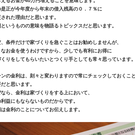
らえるお金が40万円増えることを意味します。
の是正が今年度から年末の借入残高の０．７％に
更された理由だと思います。
利というものの意味を物語るトピックスだと思います。
だ、条件だけで家づくりを急ぐことはお勧めしませんが、
きなお金を使うわけですから、少しでも有利にお得に
づくりをしてもらいたいとつくり手としても常々思っています
ーンの金利は、刻々と変わりますので常にチェックしておくこ
要だと思います。
ぜなら、金利は家づくりをする上において、
の利益にもならないものだからです。
回は金利のことについてお伝えします。