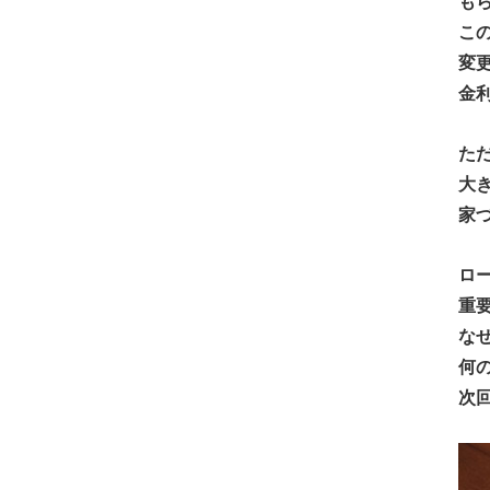
も
こ
変
金
た
大
家
ロ
重
な
何
次