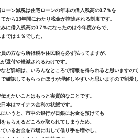
宅ローン減税は住宅ローンの年末の借入残高の0.7％を
りてから13年間にわたり税金が控除される制度です。
なみに借入残高の0.7％になったのは今年度からで、
れまでは１％でした。
社員の方なら所得税や住民税を必ず払ってますが、
れが還付や軽減されるわけです。
件など詳細は、いろんなところで情報を得られると思いますの
こで確認してもらったほうが理解しやすいと思いますので割愛
が伝えたいことはもっと実質的なことです。
在日本はマイナス金利の状態です。
単にいうと、市中の銀行が日銀にお金を預けても
利をもらえるどころか取られてしまうため、
っているお金を市場に出して借り手を増やし、