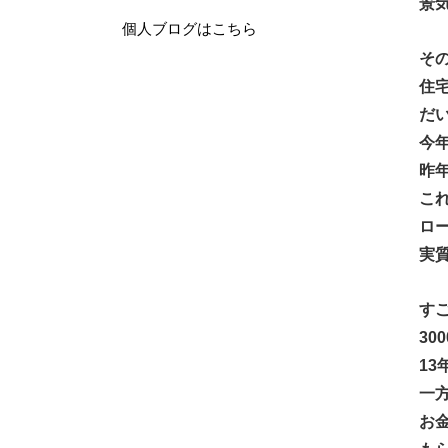
景
個人ブログはこちら
そ
住
だい
今
昨
こ
ロ
実
す
30
13
一
お