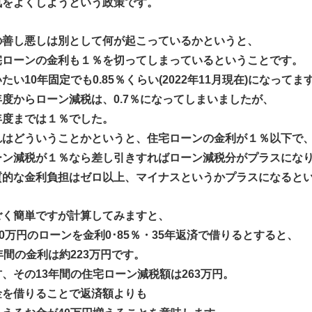
気をよくしようという政策です。
の善し悪しは別として何が起こっているかというと、
宅ローンの金利も１％を切ってしまっているということです。
たい10年固定でも0.85％くらい(2022年11月現在)になってま
年度からローン減税は、0.7％になってしまいましたが、
年度までは１％でした。
れはどういうことかというと、住宅ローンの金利が１％以下で
ーン減税が１％なら差し引きすればローン減税分がプラスにな
質的な金利負担はゼロ以上、マイナスというかプラスになると
ごく簡単ですが計算してみますと、
00万円のローンを金利0･85％・35年返済で借りるとすると、
年間の金利は約223万円です。
方、その13年間の住宅ローン減税額は263万円。
金を借りることで返済額よりも