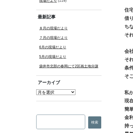
現場だより
(119)
住
最新記事
借
ち
８月の現場だより
そ
７月の現場だより
6月の現場だより
会
5月の現場だより
そ
袋井市北部の春岡にて2区画土地分譲
条
そ
アーカイブ
私
現
簡
金
持