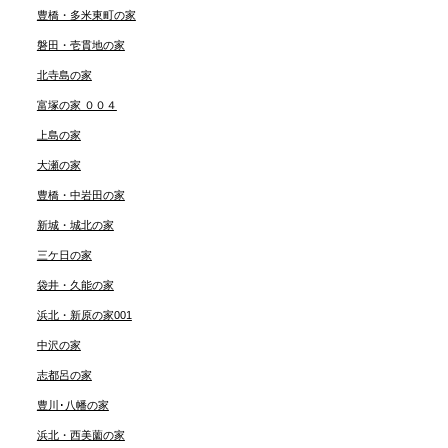
豊橋・多米東町の家
磐田・壱貫地の家
北寺島の家
富塚の家 ００４
上島の家
大瀬の家
豊橋・中岩田の家
新城・城北の家
三ケ日の家
袋井・久能の家
浜北・新原の家001
中沢の家
志都呂の家
豊川･八幡の家
浜北・西美薗の家