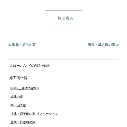
一覧に戻る
≪ 浜北・於呂の家
磐田・城之崎の家 ≫
スローハンドの設計作法
施工例一覧
掛川･上西郷の家002
城北の家
半田山の家
浜北・西美薗の家 リノベーション
豊橋・野依町の家