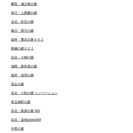
磐田・城之崎の家
掛川・上西郷の家
浜北・於呂の家
菊川・西方の家
袋井・豊沢の家００２
新橋の家００２
浜北・小林の家
湖西・新所原の家
袋井・浅羽の家
高丘の家
浜北・小松の家 リノベーション
有玉南町の家
浜北・新原の家 002
浜北・染地台lots004
中郡の家