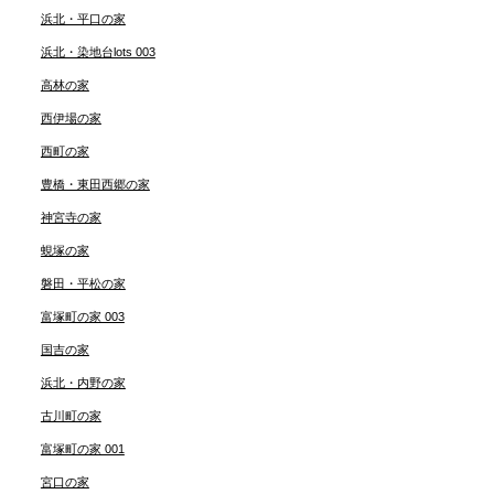
浜北・平口の家
浜北・染地台lots 003
高林の家
西伊場の家
西町の家
豊橋・東田西郷の家
神宮寺の家
蜆塚の家
磐田・平松の家
富塚町の家 003
国吉の家
浜北・内野の家
古川町の家
富塚町の家 001
宮口の家