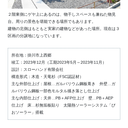
２階東側にゲヤ上にあるのは、物干しスペースも兼ねた物見
台。周りの景色を堪能できる場所でもあります。
建物の北側はもともと実家の建物などがあった場所。現在は３
区画の分譲地になっています。
所在地：掛川市上西郷
竣工：2023年12月（工期2023年5月～2023年11月）
設計：スローハンド有限会社
構造形式：木造・天竜杉（FSC認証材）
主な外部仕上げ：屋根…ガルバリウム鋼板葺き 外壁…ガ
ルバリウム鋼板一部色モルタル掻き落とし仕上げ
主な内部仕上げ：天井…PB＋AFP仕上げ 壁…PB＋AEP
仕上げ 床…杉無垢板貼り 太陽熱ソーラーシステム「び
おソーラー」搭載