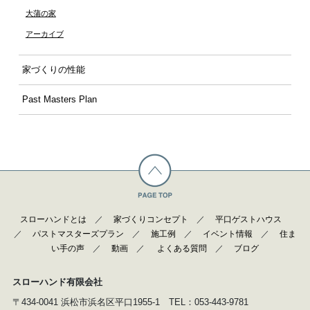
大蒲の家
アーカイブ
家づくりの性能
Past Masters Plan
スローハンドとは
／
家づくりコンセプト
／
平口ゲストハウス
／
パストマスターズプラン
／
施工例
／
イベント情報
／
住ま
い手の声
／
動画
／
よくある質問
／
ブログ
スローハンド有限会社
〒434-0041 浜松市浜名区平口1955-1 TEL：053-443-9781