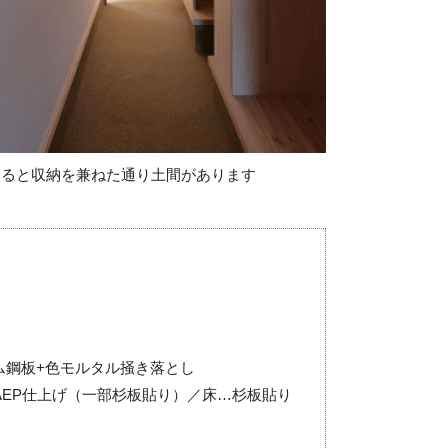
入ると収納を兼ねた通り土間があります
ム鋼板+色モルタル掻き落とし
AEP仕上げ（一部杉板貼り）／床…杉板貼り