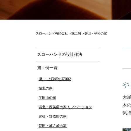
スローハンド有限会社
>
施工例
>
磐田・平松の家
スローハンドの設計作法
施工例一覧
掛川･上西郷の家002
や
城北の家
大
半田山の家
木
浜北・西美薗の家 リノベーション
気
豊橋・野依町の家
磐田・城之崎の家