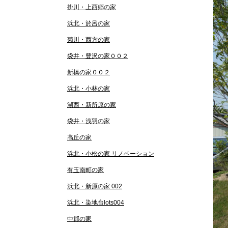
掛川・上西郷の家
浜北・於呂の家
菊川・西方の家
袋井・豊沢の家００２
新橋の家００２
浜北・小林の家
湖西・新所原の家
袋井・浅羽の家
高丘の家
浜北・小松の家 リノベーション
有玉南町の家
浜北・新原の家 002
浜北・染地台lots004
中郡の家