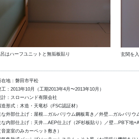
風呂はハーフユニットと無垢板貼り
玄関を
所在地：磐田市平松
竣工：2013年10月（工期2013年4月〜2013年10月）
設計：スローハンド有限会社
構造形式：木造・天竜杉（FSC認証材）
主な外部仕上げ：屋根…ガルバリウム鋼板葺き／外壁…ガルバリウ
主な内部仕上げ：天井…AEP仕上げ（2F杉板貼り）／壁…PB下地+
（音楽室のみカーペット敷き）