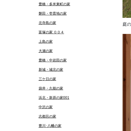
豊橋・多米東町の家
磐田・壱貫地の家
北寺島の家
庭
富塚の家 ００４
上島の家
大瀬の家
豊橋・中岩田の家
新城・城北の家
三ケ日の家
袋井・久能の家
浜北・新原の家001
中沢の家
志都呂の家
豊川･八幡の家