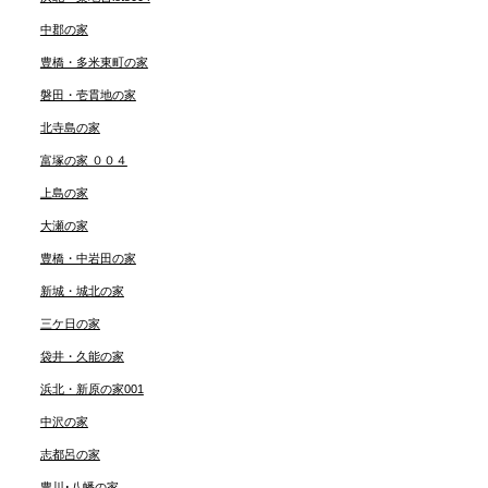
中郡の家
豊橋・多米東町の家
磐田・壱貫地の家
北寺島の家
富塚の家 ００４
上島の家
大瀬の家
豊橋・中岩田の家
新城・城北の家
三ケ日の家
袋井・久能の家
浜北・新原の家001
中沢の家
志都呂の家
豊川･八幡の家