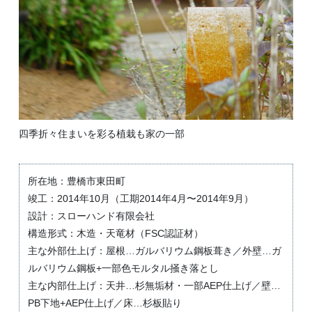
四季折々住まいを彩る植栽も家の一部
所在地：豊橋市東田町
竣工：2014年10月（工期2014年4月〜2014年9月）
設計：スローハンド有限会社
構造形式：木造・天竜材（FSC認証材）
主な外部仕上げ：屋根…ガルバリウム鋼板葺き／外壁…ガ
ルバリウム鋼板+一部色モルタル掻き落とし
主な内部仕上げ：天井…杉無垢材・一部AEP仕上げ／壁…
PB下地+AEP仕上げ／床…杉板貼り