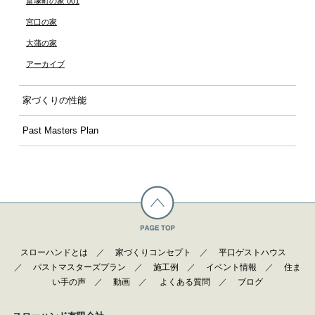
富塚町の家 001
宮口の家
大蒲の家
アーカイブ
家づくりの性能
Past Masters Plan
スローハンドとは
／
家づくりコンセプト
／
平口ゲストハウス
／
パストマスターズプラン
／
施工例
／
イベント情報
／
住ま
い手の声
／
動画
／
よくある質問
／
ブログ