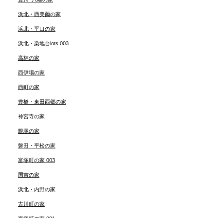
浜北・西美薗の家
浜北・平口の家
浜北・染地台lots 003
高林の家
西伊場の家
西町の家
豊橋・東田西郷の家
神宮寺の家
蜆塚の家
磐田・平松の家
富塚町の家 003
国吉の家
浜北・内野の家
古川町の家