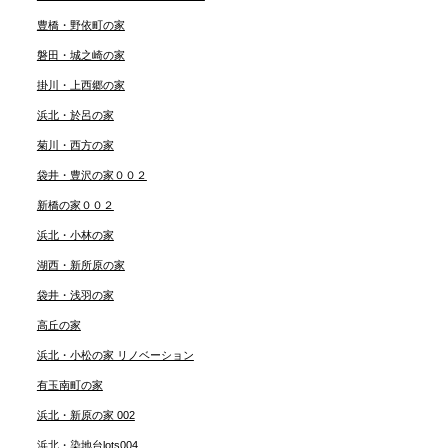
豊橋・野依町の家
磐田・城之崎の家
掛川・上西郷の家
浜北・於呂の家
菊川・西方の家
袋井・豊沢の家００２
新橋の家００２
浜北・小林の家
湖西・新所原の家
袋井・浅羽の家
高丘の家
浜北・小松の家 リノベーション
有玉南町の家
浜北・新原の家 002
浜北・染地台lots004