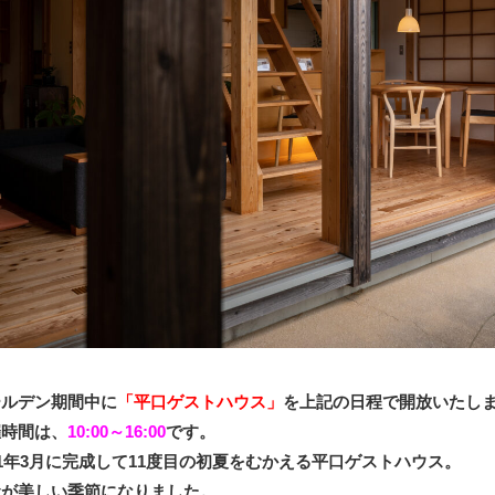
ールデン期間中に
「
平口ゲストハウス
」
を上記の日程で開放いたし
催時間は、
10:00～16:00
です。
11年3月に完成して11度目の初夏をむかえる平口ゲストハウス。
緑が美しい季節になりました。