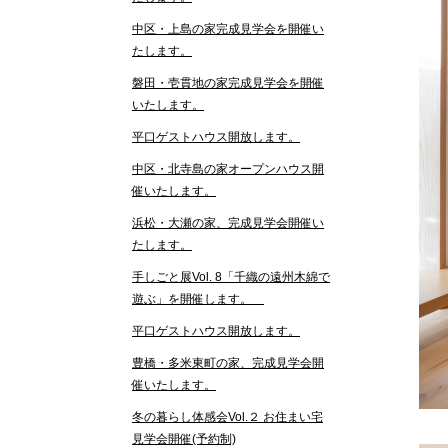
中区・上島の家完成見学会を開催い
たします。
磐田・壱貫地の家完成見学会を開催
いたします。
平口ゲストハウス開放します。
中区・北寺島の家オープンハウス開
催いたします。
浜松・大瀬の家、完成見学会開催い
たします。
手しごと展Vol. 8「千織の遠州木綿で
遊ぶ」を開催します。
平口ゲストハウス開放します。
豊橋・多米東町の家、完成見学会開
催いたします。
冬の暮らし体感会Vol.２ お住まい宅
見学会開催(予約制)