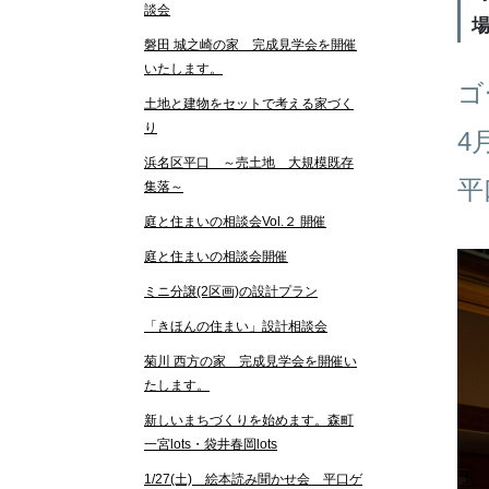
談会
磐田 城之崎の家 完成見学会を開催
いたします。
ゴ
土地と建物をセットで考える家づく
り
4
浜名区平口 ～売土地 大規模既存
平
集落～
庭と住まいの相談会Vol.２ 開催
庭と住まいの相談会開催
ミニ分譲(2区画)の設計プラン
「きほんの住まい」設計相談会
菊川 西方の家 完成見学会を開催い
たします。
新しいまちづくりを始めます。森町
一宮lots・袋井春岡lots
1/27(土) 絵本読み聞かせ会 平口ゲ