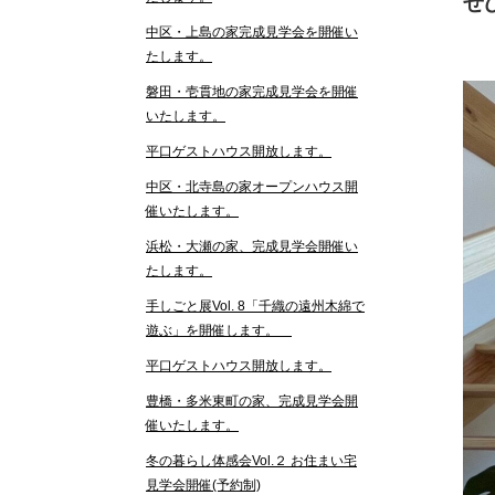
ぜ
中区・上島の家完成見学会を開催い
たします。
磐田・壱貫地の家完成見学会を開催
いたします。
平口ゲストハウス開放します。
中区・北寺島の家オープンハウス開
催いたします。
浜松・大瀬の家、完成見学会開催い
たします。
手しごと展Vol. 8「千織の遠州木綿で
遊ぶ」を開催します。
平口ゲストハウス開放します。
豊橋・多米東町の家、完成見学会開
催いたします。
冬の暮らし体感会Vol.２ お住まい宅
見学会開催(予約制)