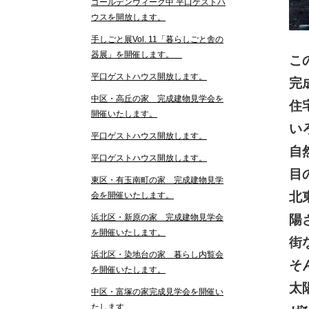
ゴールデンウィーク中 平口ゲストハ
ウスを開放します。
手しごと展Vol. 11「暮らしごと舎の
器展」を開催します。
こ
平口ゲストハウス開放します。
完
中区・高丘の家 完成建物見学会を
住
開催いたします。
い
平口ゲストハウス開放します。
自
平口ゲストハウス開放します。
目
東区・有玉南町の家 完成建物見学
北
会を開催いたします。
陽
浜北区・新原の家 完成建物見学会
を開催いたします。
街
浜北区・染地台の家 暮らし内覧会
そ
を開催いたします。
太
中区・富塚の家完成見学会を開催い
たします。