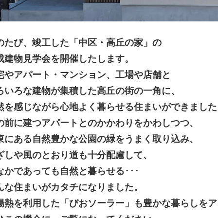
のたび、竣工した「中区・高丘の家」の
成建物見学会を開催したします。
宅やアパート・マンション、工場や店舗と
ろいろな建物が集積した高丘の街の一角に、
然を感じながら心地よく暮らせる住まいができました
の前に建つアパートとのかかわりをかわしつつ、
東にある自然豊かな公園の緑をうまく取り込み、
ざしや風のとおり道も十分配慮して、
なかであっても自然と暮らせる･･･
んな住まいがカタチになりました。
陽熱を利用した「びおソーラー」も豊かな暮らしをア