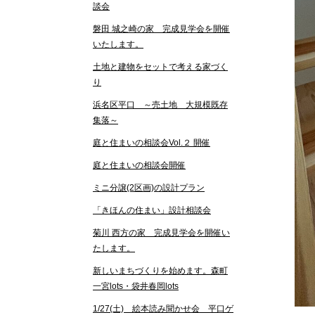
談会
磐田 城之崎の家 完成見学会を開催
いたします。
土地と建物をセットで考える家づく
り
浜名区平口 ～売土地 大規模既存
集落～
庭と住まいの相談会Vol.２ 開催
庭と住まいの相談会開催
ミニ分譲(2区画)の設計プラン
「きほんの住まい」設計相談会
菊川 西方の家 完成見学会を開催い
たします。
新しいまちづくりを始めます。森町
一宮lots・袋井春岡lots
1/27(土) 絵本読み聞かせ会 平口ゲ