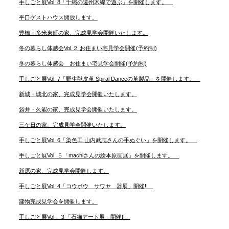
手しごと展Vol. 8「千織の遠州木綿で遊ぶ」を開催します。
平口ゲストハウス開放します。
豊橋・多米東町の家、完成見学会開催いたします。
冬の暮らし体感会Vol.２ お住まい宅見学会開催(予約制)
冬の暮らし体感会 お住まい宅見学会開催(予約制)
手しごと展Vol. 7「野生獣皮革 Spiral Danceの革製品」を開催します。
新城・城北の家、完成見学会開催いたします。
袋井・久能の家、完成見学会開催いたします。
三ケ日の家、完成見学会開催いたします。
手しごと展Vol. 6「染色工 山内武志さんの手ぬぐい」を開催します。
手しごと展Vol. ５「machiさんの絵本原画展」を開催します。
新原の家、完成見学会開催します。
手しごと展Vol. 4「コウボウ サワヤ 器展」開催!!
建物完成見学会を開催します。
手しごと展Vol．３「石猫アート展」開催!!