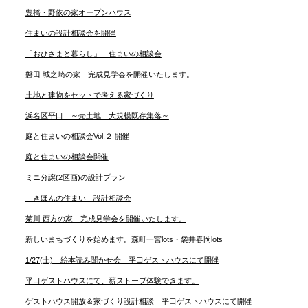
豊橋・野依の家オープンハウス
住まいの設計相談会を開催
「おひさまと暮らし」 住まいの相談会
磐田 城之崎の家 完成見学会を開催いたします。
土地と建物をセットで考える家づくり
浜名区平口 ～売土地 大規模既存集落～
庭と住まいの相談会Vol.２ 開催
庭と住まいの相談会開催
ミニ分譲(2区画)の設計プラン
「きほんの住まい」設計相談会
菊川 西方の家 完成見学会を開催いたします。
新しいまちづくりを始めます。森町一宮lots・袋井春岡lots
1/27(土) 絵本読み聞かせ会 平口ゲストハウスにて開催
平口ゲストハウスにて、薪ストーブ体験できます。
ゲストハウス開放＆家づくり設計相談 平口ゲストハウスにて開催